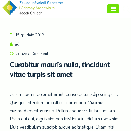
Skip
to
content
15 grudnia 2018
admin
Leave a Comment
on
Curabitur
Curabitur mauris nulla, tincidunt
mauris
vitae turpis sit amet
nulla,
tincidunt
vitae
Lorem ipsum dolor sit amet, consectetur adipiscing elit.
turpis
Quisque interdum ac nulla ut commodo. Vivamus
sit
euismod egestas risus. Pellentesque vel finibus ipsum.
amet
Proin dui dui, dignissim non tristique in, dictum nec enim.
Duis vestibulum suscipit augue ac tristique. Etiam nisi