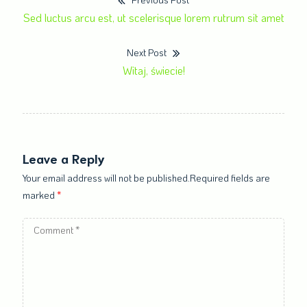
Nawigacja
Previous
Sed luctus arcu est, ut scelerisque lorem rutrum sit amet
post:
wpisu
Next Post
Next
Witaj, świecie!
post:
Leave a Reply
Your email address will not be published.Required fields are
marked
*
Comment
*