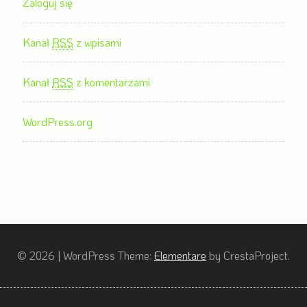
Zaloguj się
Kanał
RSS
z wpisami
Kanał
RSS
z komentarzami
WordPress.org
© 2026
|
WordPress Theme:
Elementare
by CrestaProject.