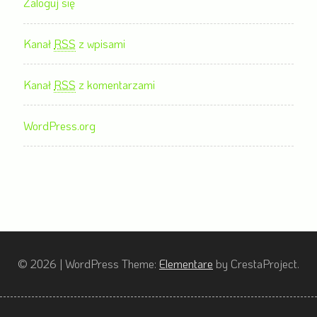
Zaloguj się
Kanał
RSS
z wpisami
Kanał
RSS
z komentarzami
WordPress.org
© 2026
|
WordPress Theme:
Elementare
by CrestaProject.