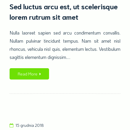
Sed
Sed luctus arcu est, ut scelerisque
luctus
lorem rutrum sit amet
arcu
est,
ut
Nulla laoreet sapien sed arcu condimentum convallis.
scelerisque
Nullam pulvinar tincidunt tempus. Nam sit amet nisl
lorem
rhoncus, vehicula nisl quis, elementum lectus. Vestibulum
rutrum
sagittis elementum dignissim.…
sit
amet
Read More
15 grudnia 2018