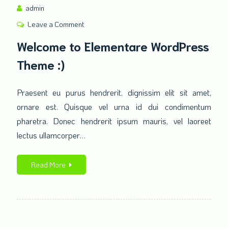
admin
Leave a Comment
on
Welcome
Welcome to Elementare WordPress
to
Theme :)
Elementare
WordPress
Theme
Praesent eu purus hendrerit, dignissim elit sit amet,
:)
ornare est. Quisque vel urna id dui condimentum
pharetra. Donec hendrerit ipsum mauris, vel laoreet
lectus ullamcorper…
Read More