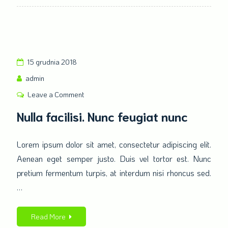
15 grudnia 2018
admin
Leave a Comment
on
Nulla
Nulla facilisi. Nunc feugiat nunc
facilisi.
Nunc
Lorem ipsum dolor sit amet, consectetur adipiscing elit.
feugiat
Aenean eget semper justo. Duis vel tortor est. Nunc
nunc
pretium fermentum turpis, at interdum nisi rhoncus sed.
…
Read More