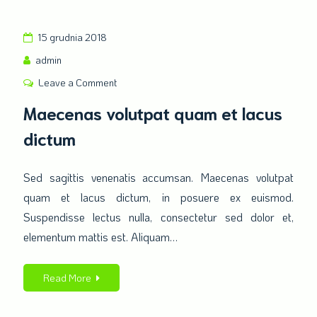
15 grudnia 2018
admin
Leave a Comment
on
Maecenas
Maecenas volutpat quam et lacus
volutpat
dictum
quam
et
lacus
Sed sagittis venenatis accumsan. Maecenas volutpat
dictum
quam et lacus dictum, in posuere ex euismod.
Suspendisse lectus nulla, consectetur sed dolor et,
elementum mattis est. Aliquam…
Read More