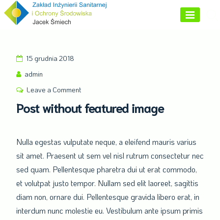
Skip
to
content
15 grudnia 2018
admin
Leave a Comment
on
Post
Post without featured image
without
featured
image
Nulla egestas vulputate neque, a eleifend mauris varius
sit amet. Praesent ut sem vel nisl rutrum consectetur nec
sed quam. Pellentesque pharetra dui ut erat commodo,
et volutpat justo tempor. Nullam sed elit laoreet, sagittis
diam non, ornare dui. Pellentesque gravida libero erat, in
interdum nunc molestie eu. Vestibulum ante ipsum primis