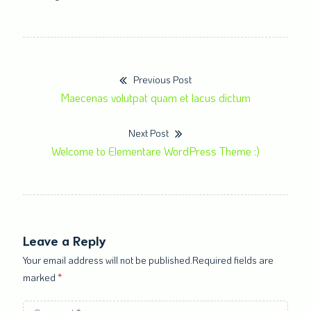
Previous Post
Nawigacja
Previous
Maecenas volutpat quam et lacus dictum
post:
wpisu
Next Post
Next
Welcome to Elementare WordPress Theme :)
post:
Leave a Reply
Your email address will not be published.Required fields are
marked
*
Comment