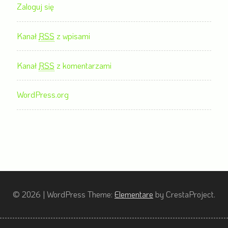
Zaloguj się
Kanał
RSS
z wpisami
Kanał
RSS
z komentarzami
WordPress.org
© 2026
|
WordPress Theme:
Elementare
by CrestaProject.